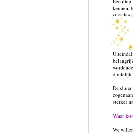
Een diep 
kennen, l
stuwden o
Uiteindel
belangrij
wordende 
duidelijk 
De sluier
zogenaamd
sterker n
Waar kom
We willen