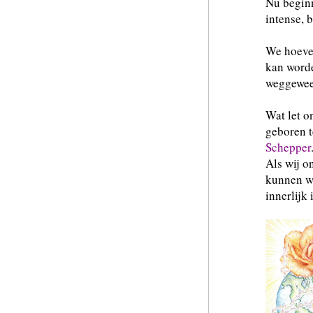
Nu beginn
intense, 
We hoeven
kan word
weggewee
Wat let o
geboren t
Schepper
Als wij o
kunnen wi
innerlijk 