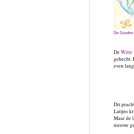
De Gouden
De
Witte
gehecht. 
even lang
Dit prach
Latijns k
Maar de l
nieuwe g