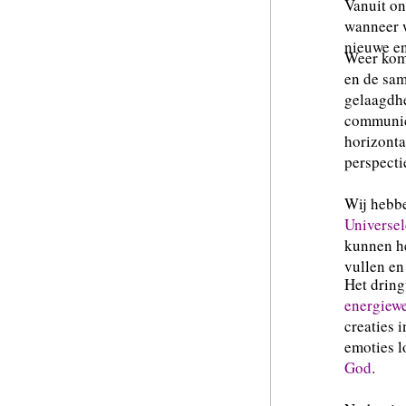
Vanuit on
wanneer w
nieuwe en
Weer kome
en de sam
gelaagdhe
communica
horizonta
perspecti
Wij hebb
Universel
kunnen h
vullen en
Het dring
energiew
creaties 
emoties l
God
.