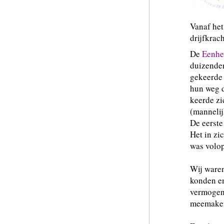
Vanaf het
drijfkrac
De
Eenhe
duizenden
gekeerd
hun weg d
keerde zi
(mannelij
De eerste 
Het in zi
was volop
Wij waren
konden en
vermogen,
meemaken 