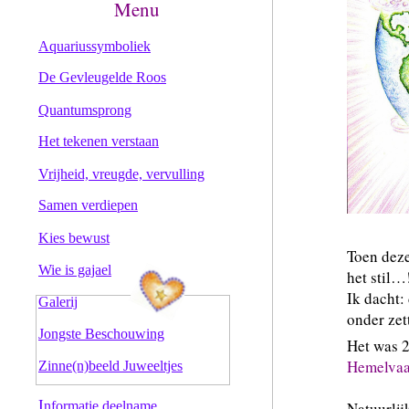
Menu
Aquariussymboliek
De Gevleugelde Roos
Quantumsprong
Het tekenen verstaan
Vrijheid, vreugde, vervulling
Samen verdiepen
Kies bewust
Toen deze
Wie is gajael
het stil…
Ik dacht:
Galerij
onder zet
Jongste Beschouwing
Het was 2
Hemelvaa
Zinne(n)beeld Juweeltjes
I
nformatie deelname
Natuurlij