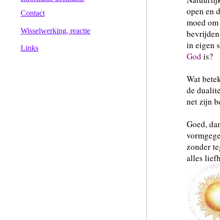
open en d
Contact
moed om v
Wisselwerking, reactie
bevrijden
in eigen 
Links
God
is?
Wat betek
de dualit
net zijn 
Goed, dan
vormgegev
zonder te
alles lie