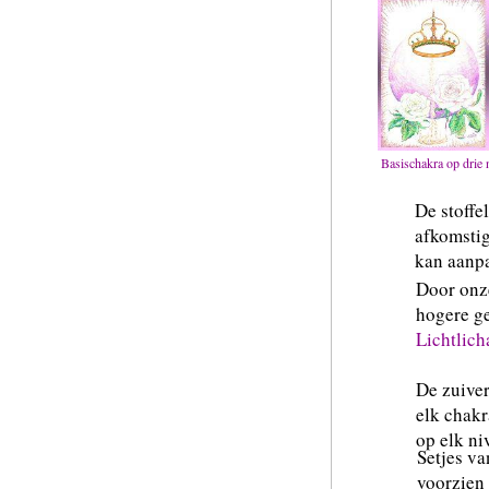
Basischakra op drie 
De stoffe
afkomstig
kan aanpa
Door onze
hogere ge
Lichtlic
De zuive
elk chakr
op elk ni
Setjes va
voorzi