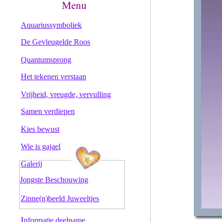
Menu
Aquariussymboliek
De Gevleugelde Roos
Quantumsprong
Het tekenen verstaan
Vrijheid, vreugde, vervulling
Samen verdiepen
Kies bewust
Wie is gajael
Galerij
Jongste Beschouwing
Zinne(n)beeld Juweeltjes
I
nformatie deelname