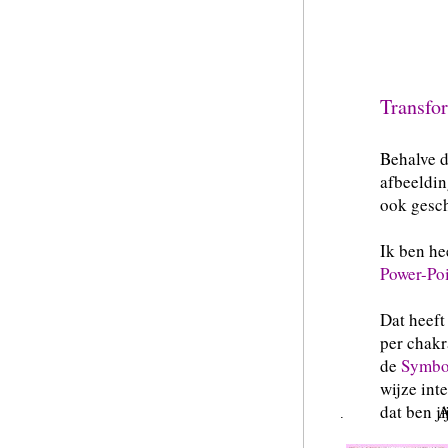
Transfor
Behalve d
afbeeldin
ook gesch
Ik ben 
Power-Poi
Dat heeft
per chakr
de
Symbo
wijze int
dat ben jij
A
.