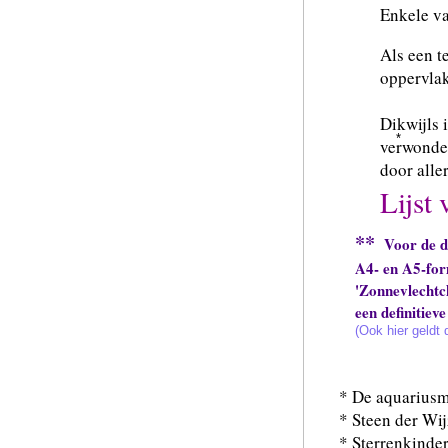
Enkele va
Als een t
oppervlak
Dikwijls 
*
verwonder
door all
Lijst 
**
Voor de dui
A4- en A5-for
'Zonnevlechtch
een definitiev
(Ook hier geldt 
*
De aquarius
* Steen der Wi
* Sterrenkinde