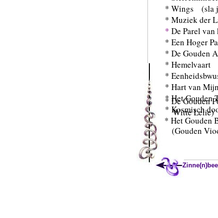
* Wings (sla j
* Muziek der L
*
De Parel van 
* Een Hoger Pa
* De Gouden A
* Hemelvaart
* Eenheidsbwus
* Hart van Mijn
* Het Gouden T
* De Gouden P
* Kosmisch doo
Witte Lelie)
* Het Gouden
(Gouden Vio
Zinne(n)bee