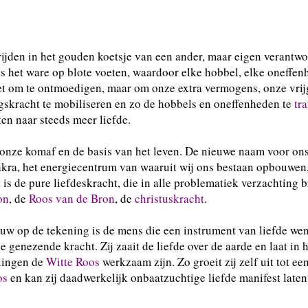
ijden in het gouden koetsje van een ander, maar eigen verantwo
s het ware op blote voeten, waardoor elke hobbel, elke oneffen
et om te ontmoedigen, maar om onze extra vermogens, onze vri
skracht te mobiliseren en zo de hobbels en oneffenheden te
tr
ten naar steeds meer liefde.
 onze komaf en de basis van het leven. De nieuwe naam voor ons
kra, het energiecentrum van waaruit wij ons bestaan opbouwen,
t is de pure liefdeskracht, die in alle problematiek verzachting 
on
, de
Roos van de Bron
, de
christuskracht
.
 op de tekening is de mens die een instrument van liefde wenst
de genezende kracht. Zij zaait de liefde over de aarde en laat in
lingen de
Witte Roos
werkzaam zijn. Zo groeit zij zelf uit tot ee
os
en kan zij daadwerkelijk onbaatzuchtige liefde manifest late