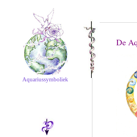
De Aq
Aquariussymboliek