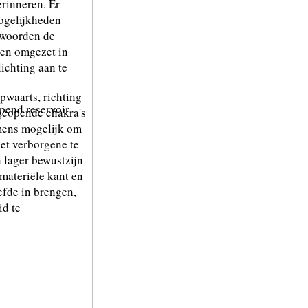
erinneren. Er
mogelijkheden
 woorden de
den omgezet in
ichting aan te
pwaarts, richting
opend reservoir
a geopende chakra's
mens mogelijk om
et verborgene te
n lager bewustzijn
materiële kant en
efde in brengen,
id te