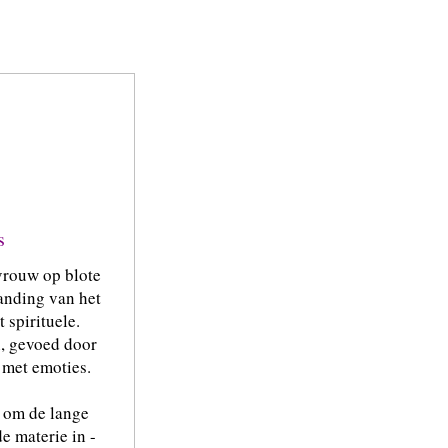
s
 vrouw op blote
anding van het
 spirituele.
, gevoed door
 met emoties.
f om de lange
de materie in -