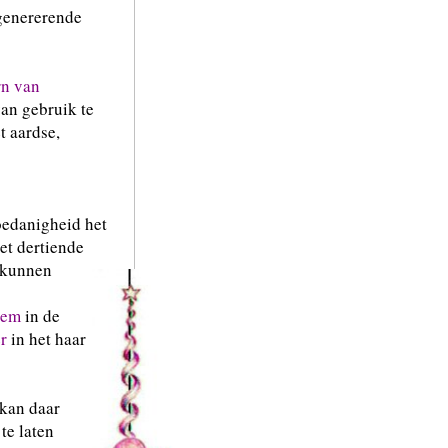
egenererende
n van
van gebruik te
t aardse,
hoedanigheid het
het dertiende
 kunnen
oem
in de
r
in het haar
 kan daar
te laten