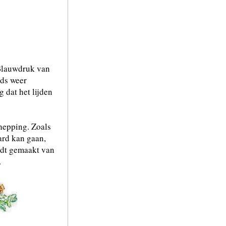
Blauwdruk van
eds weer
g dat het lijden
hepping. Zoals
ard kan gaan,
ordt gemaakt van
.