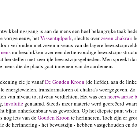
ntwikkelingsgang is aan de mens een heel belangrijke taak bed
e vorige eeuw, het
Vissentijdperk
, slechts over
zeven chakra's
b
door verbinden met zeven niveaus van de lagere bewustzijnveld
smens
nu beschikken over een dertienvoudige bewustzijnsstruct
ct herstellen met zeer ijle bewustzijnsgebieden. Men spreekt d
e mens die de plaats gaat innemen van de aardemens.
tekening zie je vanaf
De Gouden Kroon
(de liefde), aan de linke
ele energiewielen, transformatoren of chakra's weergegeven. Zo 
ich van niveau tot niveau verdichten. Het was een
neerwaartse
g,
involutie
genaamd. Steeds meer materie werd gecreëerd waar
ht bijna onherkenbaar was geworden. Op het diepste punt wist 
s nog iets van de
Gouden Kroon
te herinneren. Toch zijn er gr
ie de herinnering - het bewustzijn - hebben vastgehouden en d