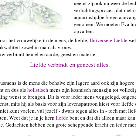
neemt zij ook nu weer de leid
verlichtingsproces, dat met 
aquariustijdperk een aanvang
genomen. We moeten Eva hier 
opvatten.
 voor het vrouwelijke in de mens, de liefde,
Universele Liefde
wel 
nkwaliteit zowel in man als vrouw.
w verbindt hemel en aarde, geest en materie.
Liefde verbindt en geneest alles.
usmens is de mens die behalve zijn lagere aard ook zijn hogere
nt en dus als
holistisch
mens zijn kosmisch menszijn tot volledi
ing wenst te brengen. Dit is voor ieder mens weggelegd, ongeac
nst, mits hij als basis voor zijn levenspatroon kiest voor liefde 
 niet kunt voelen, vul jezelf - dwars tegen alles in - toch met li
ten. Weet dat je in je kern
liefde
bent en dat dit alleen maar ka
de. Gedachten hebben een grote scheppende kracht en ieder me