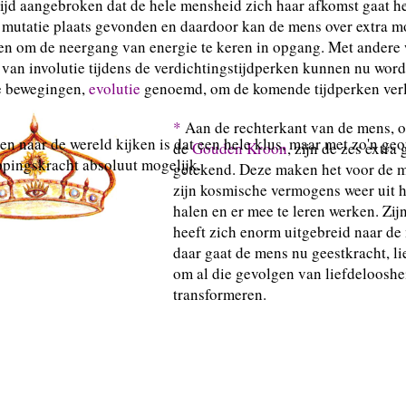
tijd aangebroken dat de hele mensheid zich haar afkomst gaat h
 mutatie plaats gevonden en daardoor kan de mens over extra 
en om de neergang van energie te keren in opgang. Met andere
van involutie tijdens de verdichtingstijdperken kunnen nu wor
 bewegingen,
evolutie
genoemd, om de komende tijdperken verl
*
Aan de rechterkant van de mens, o
en naar de wereld kijken is dat een hele klus, maar met zo'n ge
de
Gouden Kroon
, zijn de zes extr
pingskracht absoluut mogelijk.
getekend. Deze maken het voor de 
zijn kosmische vermogens weer uit h
halen en er mee te leren werken. Zij
heeft zich enorm uitgebreid naar de 
daar gaat de mens nu geestkracht, li
om al die gevolgen van liefdelooshe
transformeren.