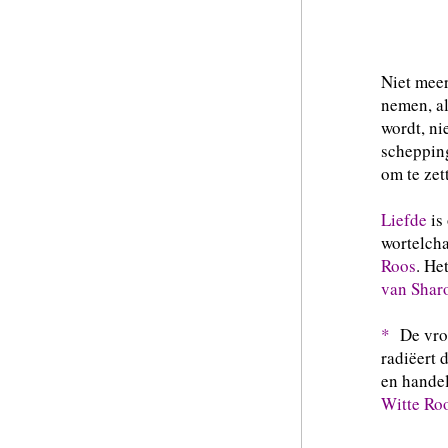
Niet meer
nemen, al
wordt, ni
schepping
om te zet
Liefde
is
wortelcha
Roos
. He
van Shar
*
De vrouw
radiëert 
en hande
Witte Ro