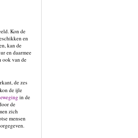
eeld. Kon de
eschikken en
en, kan de
uur en daarmee
an ook van de
rkant, de zes
kon de ijle
beweging
in de
door de
men zich
ootse mensen
oorgegeven.