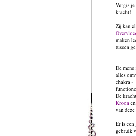
Vergis je
kracht!
Zij kan e
Overvloe
maken lee
tussen ge
De mens i
alles omv
chakra -
functione
De kracht
Kroon
en
van deze
Er is een
gebruik v