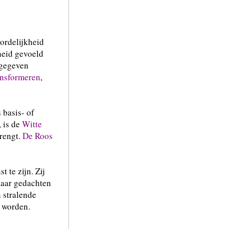
ordelijkheid
heid gevoeld
jgegeven
ansformeren
,
 basis- of
 is de
Witte
brengt.
De Roos
 te zijn. Zij
 haar gedachten
n stralende
n worden.