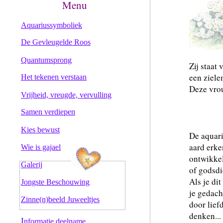
Menu
Aquariussymboliek
De Gevleugelde Roos
Quantumsprong
Zij staat
een ziele
Het tekenen verstaan
Deze vrou
Vrijheid, vreugde, vervulling
Samen verdiepen
Kies bewust
De aquari
aard erke
Wie is gajael
ontwikkel
Galerij
of godsdie
Als je dit
Jongste Beschouwing
je gedach
Zinne(n)beeld Juweeltjes
door lief
denken...
I
nformatie deelname