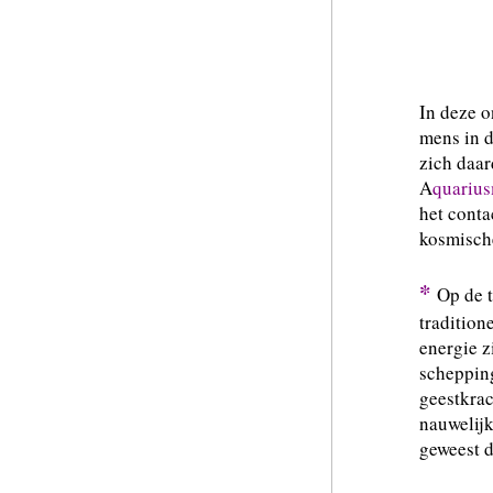
In deze o
mens in d
zich daar
A
quariu
het conta
kosmisch
*
Op de 
tradition
energie z
scheppin
geestkrac
nauwelijk
geweest d