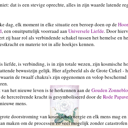
 niet: dat is een stevige oprechte, alles in zijn waarde latende r
lke dag, elk moment in elke situatie een beroep doen op de
Hoor
d
, een onuitputtelijk voorraad aan
Universele Liefde
. Door hier
rt zij haar rol als verbindende schakel tussen het hemelse en he
estkracht en materie tot in alle hoekjes kennen.
s liefde, is verbinding, is in zijn totale wezen, zijn kosmische 
attende bewustzijn gelijk. Hier afgebeeld als de Grote Cirkel - 
 waarin de twaalf chakra's zijn opgenomen en volop beschermd
ren.
 van het nieuwe leven is te herkennen aan de
Gouden Zonnebl
 de hercreërende kracht is gesymboliseerd door de
Rode Papave
 nieuwe mens.
 grote doorstroming van kosmische energie en elk mens mag en
an maken om de processen zo veel mogelijk zonder catastrofen 