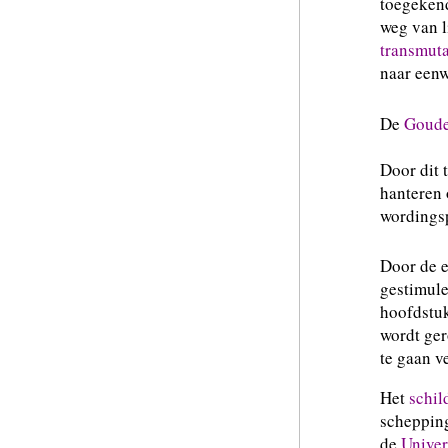
toegekend
weg van l
transmuta
naar een
De
Goude
Door dit 
hanteren 
wordingsp
Door de 
gestimule
hoofdstuk
wordt ger
te gaan v
Het
schil
scheppin
de
Univer