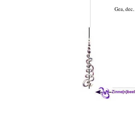
Gea, dec.
Zinne(n)beel