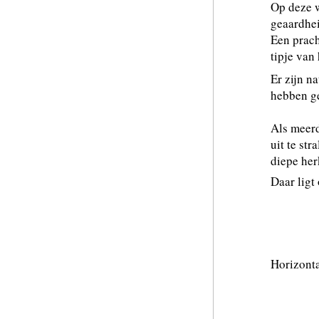
Op deze w
geaardhei
Een prach
tipje van
Er zijn n
hebben ge
Als meerd
uit te st
diepe her
Daar ligt
Waar
b
Horizonta