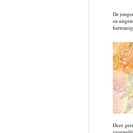
De jongem
en uitge
hartenerg
Deze geri
vrouwelijk