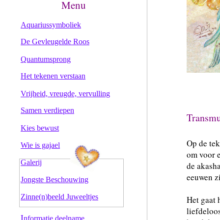
Menu
Aquariussymboliek
De Gevleugelde Roos
Quantumsprong
Het tekenen verstaan
Vrijheid, vreugde, vervulling
Samen verdiepen
Transmu
Kies bewust
Op de tek
Wie is gajael
om voor e
Galerij
de akasha
eeuwen z
Jongste Beschouwing
Zinne(n)beeld Juweeltjes
Het gaat 
liefdeloo
I
nformatie deelname