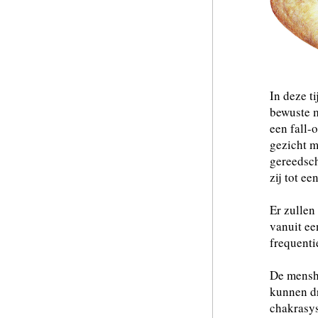
In deze t
bewuste m
een fall-
gezicht m
gereedsch
zij tot ee
Er zullen
vanuit ee
frequenti
De mensh
kunnen dr
chakrasys