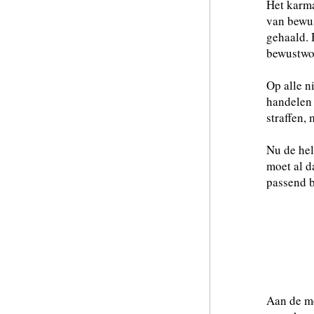
Het karma
van bewus
gehaald. 
bewustwo
Op alle n
handelen 
straffen,
Nu de hel
moet al 
passend b
Waa
Waa
Aan de me