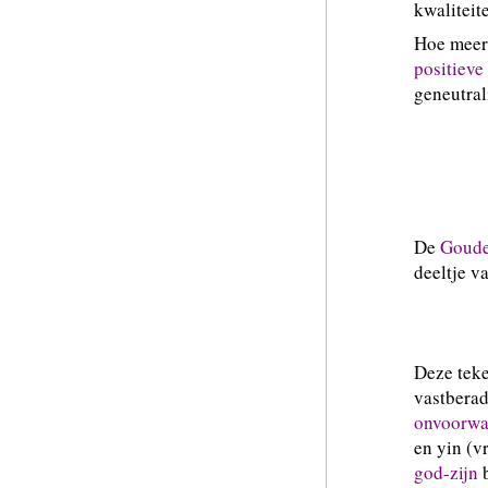
kwaliteit
Hoe meer
positieve
geneutral
Als w
veran
De
Goud
deeltje v
Deze teke
vastbera
onvoorwaa
en yin (v
god-zijn
b