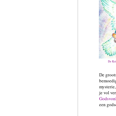
De Kri
De groot
bemoedig
mysterie,
je vol ve
Godsvon
een godsd
Ope