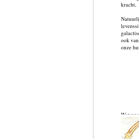
kracht,
Natuurli
levenss
galactis
ook van
onze hu
Wat weer
begonnen
grootste
zogenaa