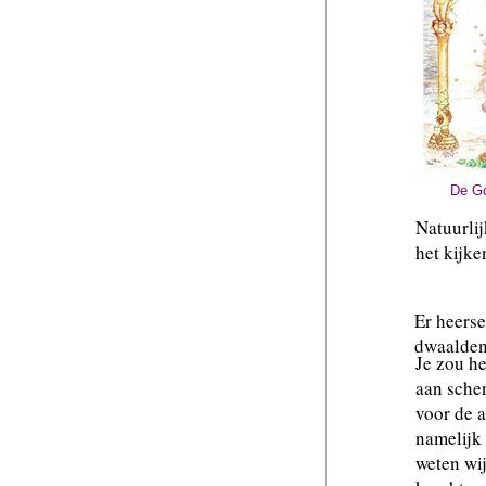
Dat is t
De G
Natuurlij
het kijke
Er heerse
dwaalden
Je zou he
aan schen
voor de a
namelijk 
weten wi