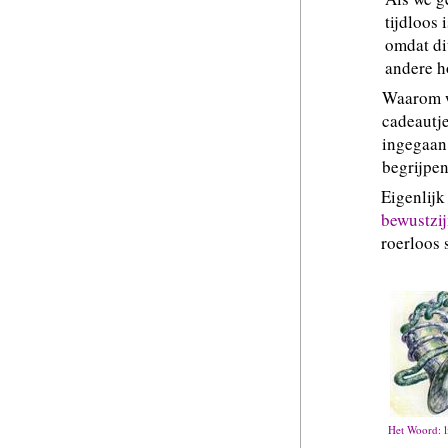
tijdloos 
omdat dit
andere h
Waarom wi
cadeautje
ingegaan
begrijpe
Eigenlijk
bewustzi
roerloos 
Het Woord: l