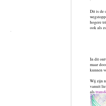
Dit is de
wegstoppe
hogere tr
ook als z
.
Unive
hee
In dit on
maar door
kunnen ve
Wij zijn 
vanuit li
als
trans