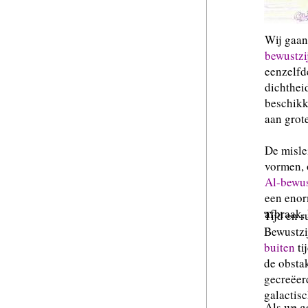
Wij gaan
bewustzi
eenzelfde
dichtheid
beschikk
aan grot
De misle
vormen, 
Al-bewus
een enor
afbraak,
Tijd en r
Bewustzi
buiten
ti
de obsta
gecreëer
galactis
Als we g