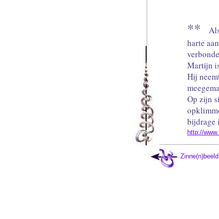
**
Als
harte aan
verbonden
Martijn i
Hij neemt
meegemaa
Op zijn s
opklimme
bijdrage 
http://www.
Zinne(n)beeld