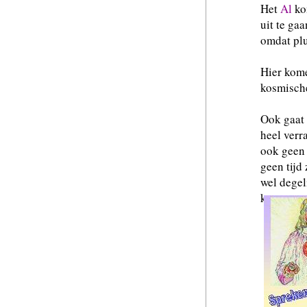
Het
Al
kom
uit te gaa
omdat plu
Hier kome
kosmische
Ook gaat 
heel verr
ook geen 
geen tijd
wel degel
komen.