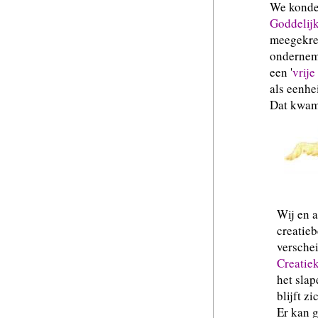
We konden
Goddelij
meegekre
ondernemi
een '
vrije
als eenhe
Dat kwam 
de tus
Wij en a
creatie
versche
Creatie
het slap
blijft zi
Er kan g