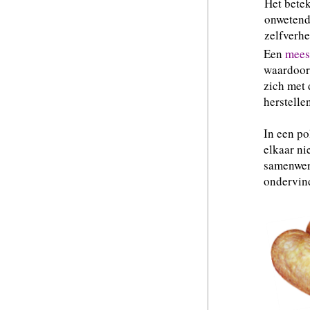
Het betek
onwetendh
zelfverhe
Een
mees
waardoor 
zich met 
herstelle
In een po
elkaar ni
samenwerk
ondervin
.