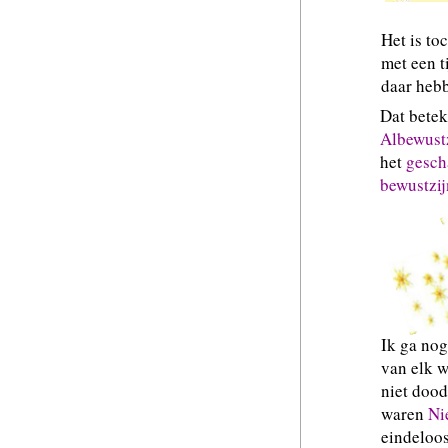
Het is to
met een t
daar hebb
Dat betek
Albewust
het
gesch
bewustzij
Ik ga nog
van elk 
niet doo
waren
Ni
eindeloos