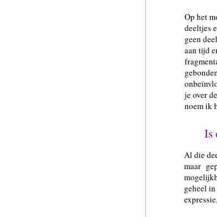
Op het m
deeltjes 
geen deel
aan tijd 
fragmenta
gebonden,
onbeïnvl
je over d
noem ik h
Is
Al die dee
maar ge
mogelijkh
geheel in
expressie