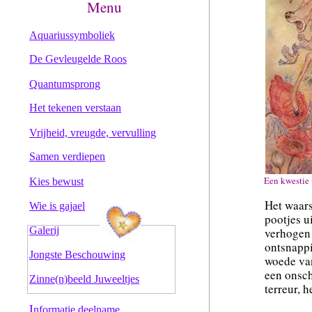
Menu
Aquariussymboliek
De Gevleugelde Roos
Quantumsprong
Het tekenen verstaan
Vrijheid, vreugde, vervulling
Samen verdiepen
Een kwestie
Kies bewust
Het waars
Wie is gajael
pootjes u
Galerij
verhogen 
ontsnappi
Jongste Beschouwing
woede van
een onsch
Zinne(n)beeld Juweeltjes
terreur, 
I
nformatie deelname