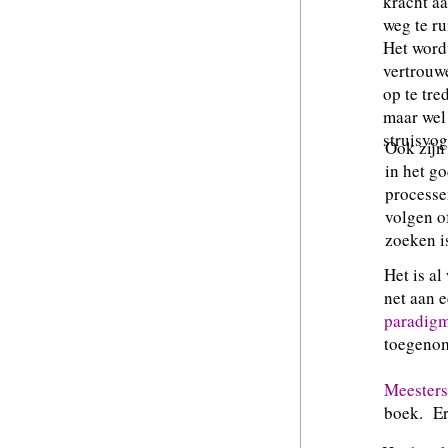
kracht a
weg te r
Het wordt
vertrouw
op te tre
maar wel 
struisvog
Ook zijn
in het g
processe
volgen of
zoeken i
Het is al
net aan 
paradigm
toegenom
Meester
boek. Er 